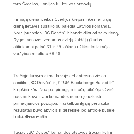
tarp Švedijos, Latvijos ir Lietuvos atstovių.
Pirmąją dieną įveikus Švedijos krepšininkes, antrąją
dieną lietuvės susitiko su pajėgia Latvijos komanda.
Nors jaunosios „BC Deivės“ ir bandė diktuoti savo ritmą,
Rygos atstovės vedamos dviejų žaidėjų (kurios
atitinkamai pelnė 31 ir 29 taškus) užtikrintai laimėjo
varžybas rezultatu 68:46.
Trečiąją turnyro dieną kovoje dėl antrosios vietos
susitiko „BC Deivės“ ir „KFUM Bleckebergs Basket lk“
krepšininkės. Nuo pat pirmųjų minučių aikštėje užvirė
nuožmi kova ir abi komandos nenorėjo užleisti
pirmaujančios pozicijos. Paskelbus ilgąją pertrauką
rezultatas buvo apyligis ir tai reiškė jog antroje pusėje
laukė tikras mūšis.
Tačiau „BC Deivės“ komandos atstovės trečiąjį kėlinį