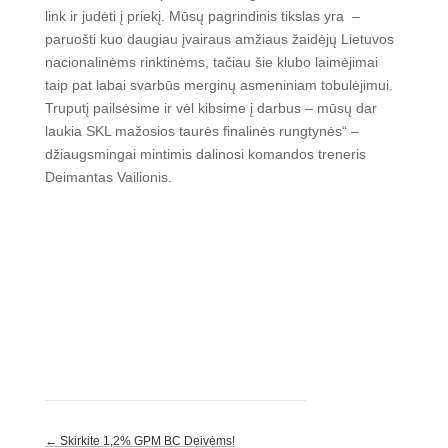
link ir judėti į priekį. Mūsų pagrindinis tikslas yra
–
paruošti kuo daugiau įvairaus amžiaus žaidėjų Lietuvos
nacionalinėms rinktinėms, tačiau šie klubo laimėjimai
taip pat labai svarbūs merginų asmeniniam tobulėjimui.
Truputį pailsėsime ir vėl kibsime į darbus – mūsų dar
laukia SKL mažosios taurės finalinės rungtynės“ –
džiaugsmingai mintimis dalinosi komandos treneris
Deimantas Vailionis.
←
Skirkite 1,2% GPM BC Deivėms!